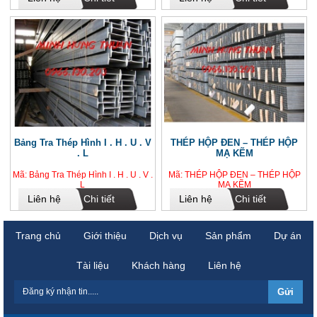
Bảng Tra Thép Hình I . H . U . V
THÉP HỘP ĐEN – THÉP HỘP
. L
MẠ KẼM
Mã: Bảng Tra Thép Hình I . H . U . V .
Mã: THÉP HỘP ĐEN – THÉP HỘP
L
MẠ KẼM
Liên hệ
Chi tiết
Liên hệ
Chi tiết
Trang chủ
Giới thiệu
Dịch vụ
Sản phẩm
Dự án
Tài liệu
Khách hàng
Liên hệ