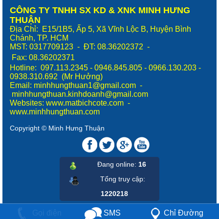
CÔNG TY TNHH SX KD & XNK MINH HƯNG
THUẬN
Địa Chỉ: E15/1B5, Ấp 5, Xã Vĩnh Lộc B, Huyện Bình
Chánh, TP. HCM
MST: 0317709123 - ĐT: 08.36202372 -
Fax:
08.36202371
Hotline: 097.113.2345 - 0946.845.805 - 0966.130.203 -
0938.310.692 (Mr Hưởng)
Email: minhhungthuan1@gmail.com -
minhhungthuan.kinhdoanh@gmail.com
Websites:
www.matbichcote.com
-
www.minhhungthuan.com
Copyright © Minh Hưng Thuận
Đang online:
16
Tổng truy cập
:
1220218
Chỉ Đường
SMS
Gọi điện
Tieeu de