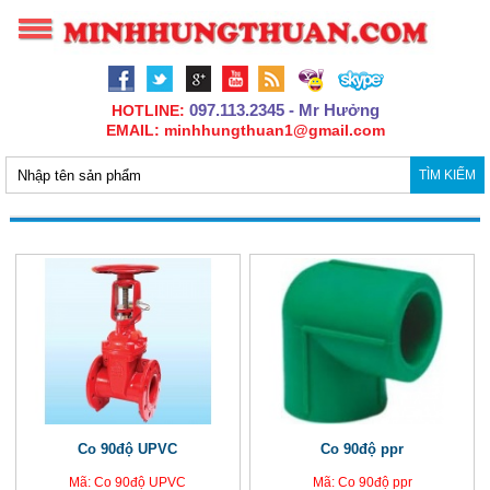
097.113.2345 - Mr Hưởng
HOTLINE:
EMAIL: minhhungthuan1@gmail.com
TÌM KIẾM
Co 90độ UPVC
Co 90độ ppr
Mã: Co 90độ UPVC
Mã: Co 90độ ppr