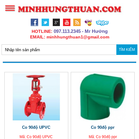
097.113.2345 - Mr Hưởng
HOTLINE:
EMAIL: minhhungthuan1@gmail.com
TÌM KIẾM
Co 90độ UPVC
Co 90độ ppr
Mã: Co 90độ UPVC
Mã: Co 90độ ppr