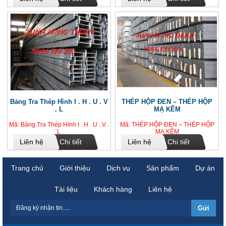
Bảng Tra Thép Hình I . H . U . V
THÉP HỘP ĐEN – THÉP HỘP
. L
MẠ KẼM
Mã: Bảng Tra Thép Hình I . H . U . V .
Mã: THÉP HỘP ĐEN – THÉP HỘP
L
MẠ KẼM
Liên hệ
Chi tiết
Liên hệ
Chi tiết
Trang chủ
Giới thiệu
Dịch vụ
Sản phẩm
Dự án
Tài liệu
Khách hàng
Liên hệ