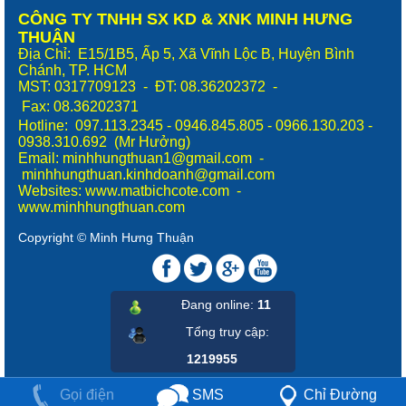
CÔNG TY TNHH SX KD & XNK MINH HƯNG
THUẬN
Địa Chỉ: E15/1B5, Ấp 5, Xã Vĩnh Lộc B, Huyện Bình
Chánh, TP. HCM
MST: 0317709123 - ĐT: 08.36202372 -
Fax:
08.36202371
Hotline: 097.113.2345 - 0946.845.805 - 0966.130.203 -
0938.310.692 (Mr Hưởng)
Email: minhhungthuan1@gmail.com -
minhhungthuan.kinhdoanh@gmail.com
Websites:
www.matbichcote.com
-
www.minhhungthuan.com
Copyright © Minh Hưng Thuận
Đang online:
11
Tổng truy cập
:
1219955
Chỉ Đường
SMS
Gọi điện
Tieeu de