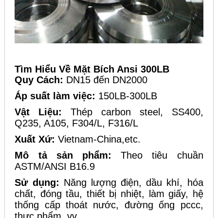
Tìm Hiểu Về
Mặt Bích Ansi 300LB
Quy Cách:
DN15 đến DN2000
Áp suất làm việc:
150LB-300LB
Vật Liệu:
Thép carbon steel, SS400,
Q235, A105, F304/L, F316/L
Xuất Xứ:
Vietnam-China,etc.
Mô tả sản phẩm:
Theo tiêu chuần
ASTM/ANSI B16.9
Sử dụng:
Năng lượng điện, dầu khí, hóa
chất, đóng tầu, thiết bị nhiệt, làm giấy, hệ
thống cấp thoát nước, đường ống pccc,
thực phẩm, vv