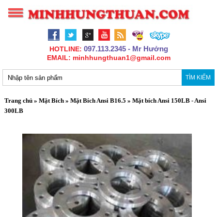
097.113.2345 - Mr Hưởng
HOTLINE:
EMAIL: minhhungthuan1@gmail.com
TÌM KIẾM
Trang chủ
»
Mặt Bích
»
Mặt Bích Ansi B16.5
»
Mặt bích Ansi 150LB - Ansi
300LB