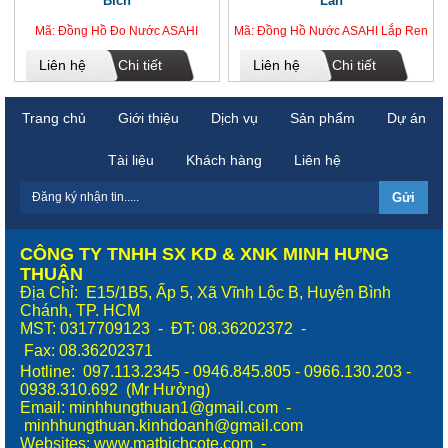
Bích
Lan
Mã: Đồng Hồ Đo Nước ASAHI
Mã: Đồng Hồ Nước ASAHI Lắp Ren
Liên hệ
Chi tiết
Liên hệ
Chi tiết
Trang chủ
Giới thiệu
Dịch vụ
Sản phẩm
Dự án
Tài liệu
Khách hàng
Liên hệ
CÔNG TY TNHH SX KD & XNK MINH HƯNG
THUẬN
Địa Chỉ: E15/1B5, Ấp 5, Xã Vĩnh Lộc B, Huyện Bình
Chánh, TP. HCM
MST: 0317709123 - ĐT: 08.36202372 -
Fax:
08.36202371
Hotline: 097.113.2345 - 0946.845.805 - 0966.130.203 -
0938.310.692 (Mr Hưởng)
Email: minhhungthuan1@gmail.com -
minhhungthuan.kinhdoanh@gmail.com
Websites:
www.matbichcote.com
-