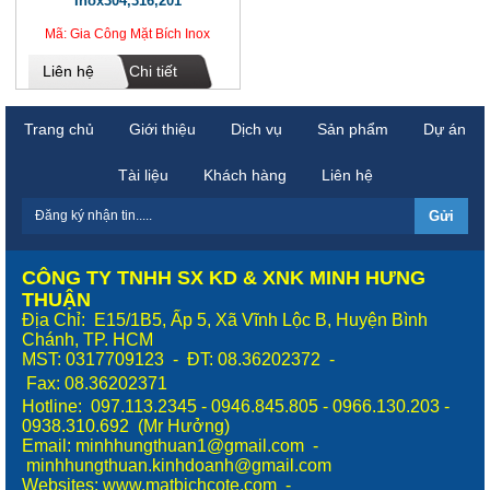
Inox304,316,201
Mã: Gia Công Mặt Bích Inox
Liên hệ
Chi tiết
Trang chủ
Giới thiệu
Dịch vụ
Sản phẩm
Dự án
Tài liệu
Khách hàng
Liên hệ
CÔNG TY TNHH SX KD & XNK MINH HƯNG
THUẬN
Địa Chỉ: E15/1B5, Ấp 5, Xã Vĩnh Lộc B, Huyện Bình
Chánh, TP. HCM
MST: 0317709123 - ĐT: 08.36202372 -
Fax:
08.36202371
Hotline: 097.113.2345 - 0946.845.805 - 0966.130.203 -
0938.310.692 (Mr Hưởng)
Email: minhhungthuan1@gmail.com -
minhhungthuan.kinhdoanh@gmail.com
Websites:
www.matbichcote.com
-