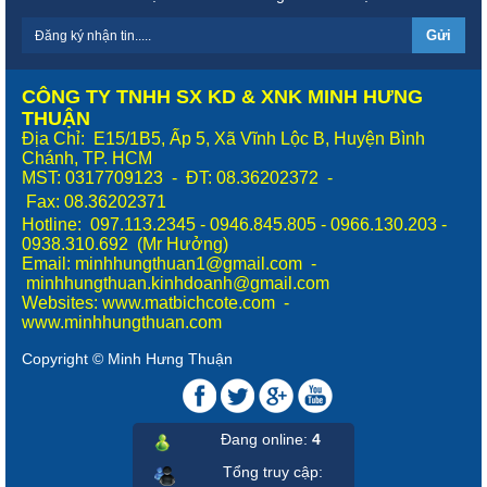
CÔNG TY TNHH SX KD & XNK MINH HƯNG
THUẬN
Địa Chỉ: E15/1B5, Ấp 5, Xã Vĩnh Lộc B, Huyện Bình
Chánh, TP. HCM
MST: 0317709123 - ĐT: 08.36202372 -
Fax:
08.36202371
Hotline: 097.113.2345 - 0946.845.805 - 0966.130.203 -
0938.310.692 (Mr Hưởng)
Email: minhhungthuan1@gmail.com -
minhhungthuan.kinhdoanh@gmail.com
Websites:
www.matbichcote.com
-
www.minhhungthuan.com
Copyright © Minh Hưng Thuận
Đang online:
4
Tổng truy cập
: