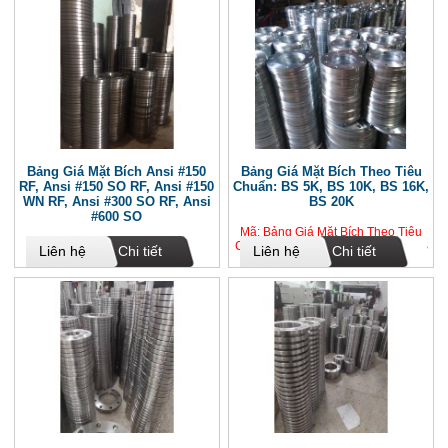
Bảng Giá Mặt Bích Ansi #150
Bảng Giá Mặt Bích Theo Tiêu
RF, Ansi #150 SO RF, Ansi #150
Chuẩn: BS 5K, BS 10K, BS 16K,
WN RF, Ansi #300 SO RF, Ansi
BS 20K
#600 SO
Mã: Bảng Giá Mặt Bích Theo Tiêu
Chuẩn: BS 5K, BS 10K, BS 16K, BS
Mã: Bảng Giá Mặt Bích Ansi #150
Liên hệ
Chi tiết
Liên hệ
Chi tiết
20K