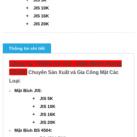
+ JIS 5K
+ JIS 10K
+ JIS 16K
+ JIS 20K
Thông tin chi tiết
Công Ty TNHH SX KD XNK Minh Hưng
Thuận
Chuyên Sản Xuất và Gia Công Mặt Các
Loại:
- Mặt Bích JIS:
+ JIS 5K
+ JIS 10K
+ JIS 16K
+ JIS 20K
- Mặt Bích BS 4504: