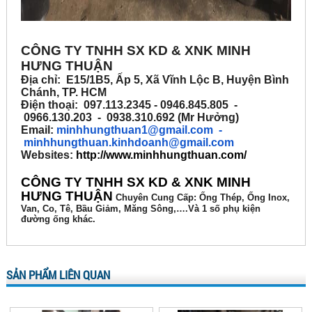
CÔNG TY TNHH SX KD & XNK MINH
HƯNG THUẬN
Địa chỉ: E15/1B5, Ấp 5, Xã Vĩnh Lộc B, Huyện Bình
Chánh, TP. HCM
Điện thoại: 097.113.2345 - 0946.845.805 -
0966.130.203 - 0938.310.692 (Mr Hưởng)
Email:
minhhungthuan1@gmail.com
-
minhhungthuan.kinhdoanh@gmail.com
Websites:
http://www.minhhungthuan.com/
CÔNG TY TNHH SX KD & XNK MINH
HƯNG THUẬN
Chuyên
Cung Cấp: Ống Thép, Ống Inox,
Van, Co, Tê, Bầu Giảm, Măng Sông,….Và 1 số phụ kiện
đường ống khác.
SẢN PHẨM LIÊN QUAN