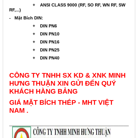
+ ANSI CLASS 9000 (RF, SO RF, WN RF, SW
RF,...)
- Mặt Bích DIN:
+ DIN PN6
+ DIN PN10
+ DIN PN16
+ DIN PN25
+ DIN PN40
CÔNG TY TNHH SX KD & XNK MINH
HƯNG THUẬN XIN GỬI ĐẾN QUÝ
KHÁCH HÀNG BẢNG
GIÁ MẶT BÍCH THÉP - MHT VIỆT
NAM .