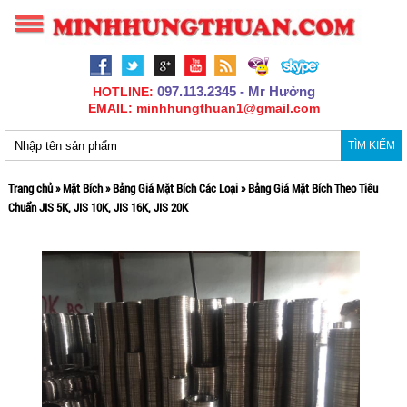
097.113.2345 - Mr Hưởng
HOTLINE:
EMAIL: minhhungthuan1@gmail.com
TÌM KIẾM
Trang chủ
»
Mặt Bích
»
Bảng Giá Mặt Bích Các Loại
»
Bảng Giá Mặt Bích Theo Tiêu
Chuẩn JIS 5K, JIS 10K, JIS 16K, JIS 20K