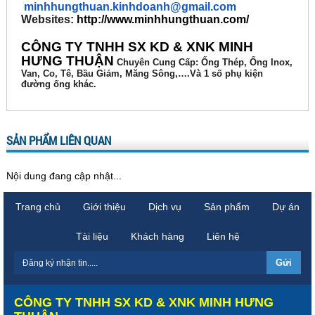
minhhungthuan.kinhdoanh@gmail.com
Websites:
http://www.minhhungthuan.com/
CÔNG TY TNHH SX KD & XNK MINH
HƯNG THUẬN
Chuyên
Cung Cấp: Ống Thép, Ống Inox,
Van, Co, Tê, Bầu Giảm, Măng Sông,….Và 1 số phụ kiện
đường ống khác.
SẢN PHẨM LIÊN QUAN
Nội dung đang cập nhật...
Trang chủ
Giới thiệu
Dịch vụ
Sản phẩm
Dự án
Tài liệu
Khách hàng
Liên hệ
CÔNG TY TNHH SX KD & XNK MINH HƯNG