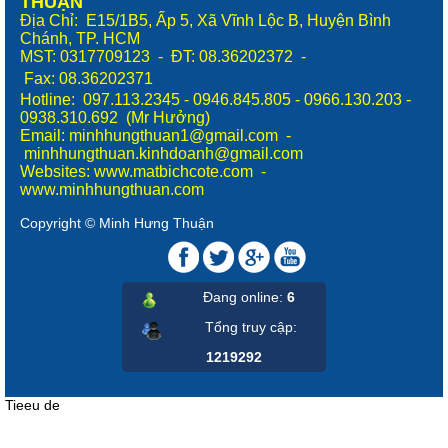
THUẬN
Địa Chỉ: E15/1B5, Ấp 5, Xã Vĩnh Lộc B, Huyện Bình
Chánh, TP. HCM
MST: 0317709123 - ĐT: 08.36202372 -
Fax:
08.36202371
Hotline: 097.113.2345 - 0946.845.805 - 0966.130.203 -
0938.310.692 (Mr Hưởng)
Email: minhhungthuan1@gmail.com -
minhhungthuan.kinhdoanh@gmail.com
Websites:
www.matbichcote.com
-
www.minhhungthuan.com
Copyright © Minh Hưng Thuận
Đang online:
6
Tổng truy cập
:
1219292
Tieeu de