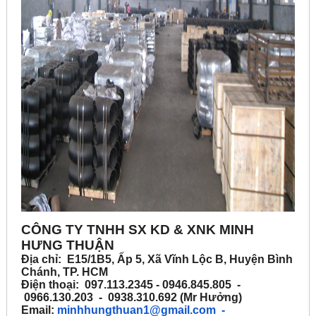
CÔNG TY TNHH SX KD & XNK MINH
HƯNG THUẬN
Địa chỉ: E15/1B5, Ấp 5, Xã Vĩnh Lộc B, Huyện Bình
Chánh, TP. HCM
Điện thoại: 097.113.2345 - 0946.845.805 -
0966.130.203 - 0938.310.692 (Mr Hưởng)
Email:
minhhungthuan1@gmail.com
-