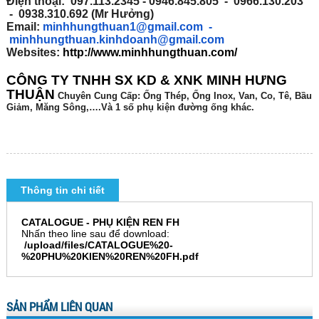
Điện thoại: 097.113.2345 - 0946.845.805 - 0966.130.203
- 0938.310.692 (Mr Hưởng)
Email:
minhhungthuan1@gmail.com
-
minhhungthuan.kinhdoanh@gmail.com
Websites:
http://www.minhhungthuan.com/
CÔNG TY TNHH SX KD & XNK MINH HƯNG
THUẬN
Chuyên
Cung Cấp: Ống Thép, Ống Inox, Van, Co, Tê, Bầu
Giảm, Măng Sông,….Và 1 số phụ kiện đường ống khác.
Thông tin chi tiết
CATALOGUE - PHỤ KIỆN REN FH
Nhấn theo line sau để download:
/upload/files/CATALOGUE%20-
%20PHU%20KIEN%20REN%20FH.pdf
SẢN PHẨM LIÊN QUAN