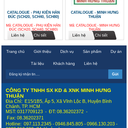
CATALOGUE - PHỤ KIỆN HÀN
CATALOGUE - MINH HƯNG
ĐÚC (SCH20, SCH40, SCH80)
THUẬN
Mã: CATALOGUE - PHỤ KIỆN HÀN
Mã: CATALOGUE - MINH HƯNG
ĐÚC (SCH20, SCH40, SCH80)
THUẬN
Liên hệ
Chi tiết
Liên hệ
Chi tiết
Trang chủ
Giới thiệu
Dịch vụ
Sản phẩm
Dự án
Tài liệu
Khách hàng
Liên hệ
CÔNG TY TNHH SX KD & XNK MINH HƯNG
THUẬN
Địa Chỉ: E15/1B5, Ấp 5, Xã Vĩnh Lộc B, Huyện Bình
Chánh, TP. HCM
MST: 0317709123 - ĐT: 08.36202372 -
Fax:
08.36202371
Hotline: 097.113.2345 - 0946.845.805 - 0966.130.203 -