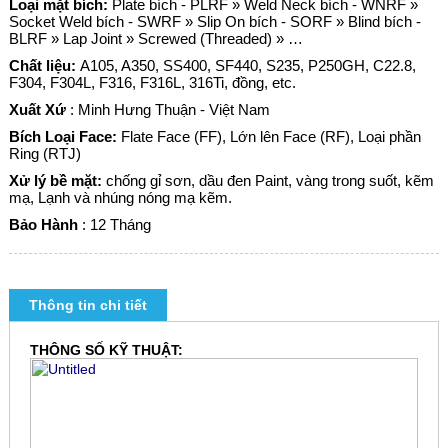
Loại mặt bích:
Plate bích - PLRF » Weld Neck bích - WNRF »
Socket Weld bích - SWRF » Slip On bích - SORF » Blind bích -
BLRF » Lap Joint » Screwed (Threaded) » …
Chất liệu:
A105, A350, SS400, SF440, S235, P250GH, C22.8,
F304, F304L, F316, F316L, 316Ti, đồng, etc.
Xuất Xứ
: Minh Hưng Thuận - Việt Nam
Bích Loại Face:
Flate Face (FF), Lớn lên Face (RF), Loại phần
Ring (RTJ)
Xử lý bề mặt:
chống gỉ sơn, dầu đen Paint, vàng trong suốt, kẽm
mạ, Lạnh và nhúng nóng mạ kẽm.
Bảo Hành
: 12 Tháng
Thông tin chi tiết
THÔNG SỐ KỸ THUẬT: