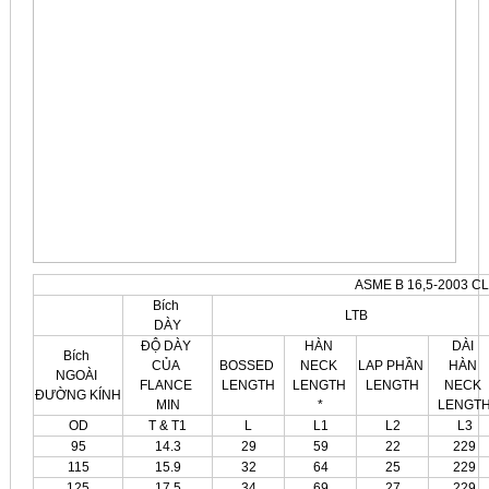
ASME B 16,5-2003 C
Bích
LTB
DÀY
ĐỘ DÀY
HÀN
DÀI
Bích
CỦA
BOSSED
NECK
LAP PHẦN
HÀN
NGOÀI
FLANCE
LENGTH
LENGTH
LENGTH
NECK
ĐƯỜNG KÍNH
MIN
*
LENGT
OD
T & T1
L
L1
L2
L3
95
14.3
29
59
22
229
115
15.9
32
64
25
229
125
17.5
34
69
27
229