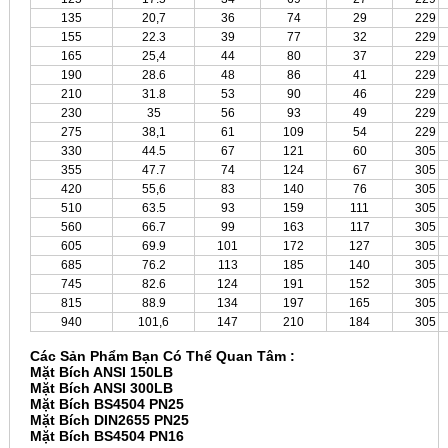
135
20,7
36
74
29
229
155
22.3
39
77
32
229
165
25,4
44
80
37
229
190
28.6
48
86
41
229
210
31.8
53
90
46
229
230
35
56
93
49
229
275
38,1
61
109
54
229
330
44.5
67
121
60
305
355
47.7
74
124
67
305
420
55,6
83
140
76
305
510
63.5
93
159
111
305
560
66.7
99
163
117
305
605
69.9
101
172
127
305
685
76.2
113
185
140
305
745
82.6
124
191
152
305
815
88.9
134
197
165
305
940
101,6
147
210
184
305
Các Sản Phẩm Bạn Có Thể Quan Tâm :
Mặt Bích ANSI 150LB
Mặt Bích ANSI 300LB
Mặt Bích BS4504 PN25
Mặt Bích DIN2655 PN25
Mặt Bích BS4504 PN16