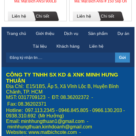
Mã: Mặt Bích ANSI 900LB
Mã: Mặt Bích Ansi # 150 Slip On
Liên hệ
Chi tiết
Liên hệ
Chi tiết
Trang chủ
Giới thiệu
Dịch vụ
Sản phẩm
Dự án
Tài liệu
Khách hàng
Liên hệ
CÔNG TY TNHH SX KD & XNK MINH HƯNG
THUẬN
Địa Chỉ: E15/1B5, Ấp 5, Xã Vĩnh Lộc B, Huyện Bình
Chánh, TP. HCM
MST: 0317709123 - ĐT: 08.36202372 -
Fax:
08.36202371
Hotline: 097.113.2345 - 0946.845.805 - 0966.130.203 -
0938.310.692 (Mr Hưởng)
Email: minhhungthuan1@gmail.com -
minhhungthuan.kinhdoanh@gmail.com
Websites:
www.matbichcote.com
-