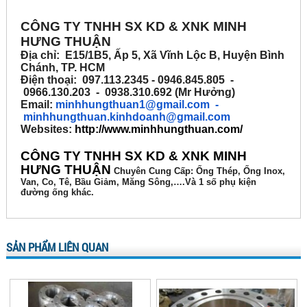
CÔNG TY TNHH SX KD & XNK MINH
HƯNG THUẬN
Địa chỉ: E15/1B5, Ấp 5, Xã Vĩnh Lộc B, Huyện Bình
Chánh, TP. HCM
Điện thoại: 097.113.2345 - 0946.845.805 -
0966.130.203 - 0938.310.692 (Mr Hưởng)
Email:
minhhungthuan1@gmail.com
-
minhhungthuan.kinhdoanh@gmail.com
Websites:
http://www.minhhungthuan.com/
CÔNG TY TNHH SX KD & XNK MINH
HƯNG THUẬN
Chuyên
Cung Cấp: Ống Thép, Ống Inox,
Van, Co, Tê, Bầu Giảm, Măng Sông,….Và 1 số phụ kiện
đường ống khác.
SẢN PHẨM LIÊN QUAN