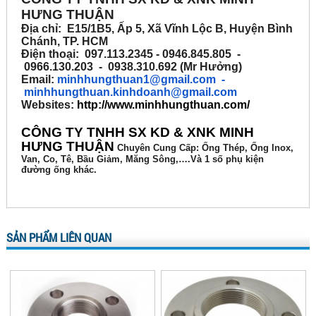
HƯNG THUẬN
Địa chỉ: E15/1B5, Ấp 5, Xã Vĩnh Lộc B, Huyện Bình
Chánh, TP. HCM
Điện thoại: 097.113.2345 - 0946.845.805 -
0966.130.203 - 0938.310.692 (Mr Hưởng)
Email:
minhhungthuan1@gmail.com
-
minhhungthuan.kinhdoanh@gmail.com
Websites:
http://www.minhhungthuan.com/
CÔNG TY TNHH SX KD & XNK MINH
HƯNG THUẬN
Chuyên
Cung Cấp: Ống Thép, Ống Inox,
Van, Co, Tê, Bầu Giảm, Măng Sông,….Và 1 số phụ kiện
đường ống khác.
SẢN PHẨM LIÊN QUAN