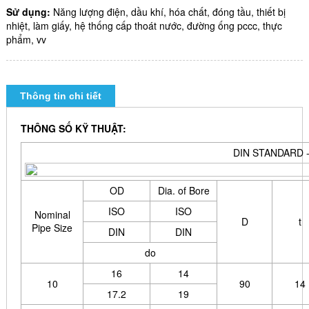
Sử dụng:
Năng lượng điện, dầu khí, hóa chất, đóng tầu, thiết bị
nhiệt, làm giấy, hệ thống cấp thoát nước, đường ống pccc, thực
phẩm, vv
Thông tin chi tiết
THÔNG SỐ KỸ THUẬT:
DIN STANDARD -
OD
Dia. of Bore
ISO
ISO
Nominal
D
t
Pipe Size
DIN
DIN
do
16
14
10
90
14
17.2
19