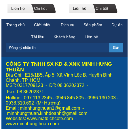
Liên hệ
Chi tiết
Liên hệ
Chi tiết
Trang chủ
Giới thiệu
Dịch vụ
Sản phẩm
Dự án
Tài liệu
Khách hàng
Liên hệ
CÔNG TY TNHH SX KD & XNK MINH HƯNG
THUẬN
Địa Chỉ: E15/1B5, Ấp 5, Xã Vĩnh Lộc B, Huyện Bình
Chánh, TP. HCM
MST: 0317709123 - ĐT: 08.36202372 -
Fax:
08.36202371
Hotline: 097.113.2345 - 0946.845.805 - 0966.130.203 -
0938.310.692 (Mr Hưởng)
Email: minhhungthuan1@gmail.com -
minhhungthuan.kinhdoanh@gmail.com
Websites:
www.matbichcote.com
-
www.minhhungthuan.com