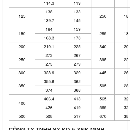
114.3
119
138
133
125
250
18
139.7
145
164
159
150
285
18
168.3
173
200
219.1
225
340
20
273
267
250
395
22
273
279
300
323.9
329
445
26
355.6
362
350
505
28
374
368
406.4
413
565
32
400
426
419
565
32
500
508
517
670
38
CÔNG TY TNHH SX KD & XNK MINH