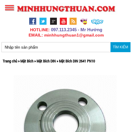
097.113.2345 - Mr Hưởng
HOTLINE:
EMAIL: minhhungthuan1@gmail.com
TÌM KIẾM
Trang chủ
»
Mặt Bích
»
Mặt Bích DIN
»
Mặt Bích DIN 2641 PN10