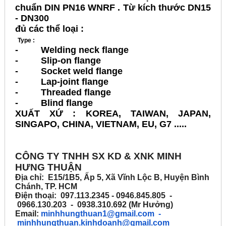
chuẩn DIN PN16 WNRF . Từ kích thước DN15
- DN300
đủ các thể loại :
Type :
- Welding neck flange
- Slip-on flange
- Socket weld flange
- Lap-joint flange
- Threaded flange
- Blind flange
XUẤT XỨ : KOREA, TAIWAN, JAPAN,
SINGAPO, CHINA, VIETNAM, EU, G7 .....
CÔNG TY TNHH SX KD & XNK MINH
HƯNG THUẬN
Địa chỉ: E15/1B5, Ấp 5, Xã Vĩnh Lộc B, Huyện Bình
Chánh, TP. HCM
Điện thoại: 097.113.2345 - 0946.845.805 -
0966.130.203 - 0938.310.692 (Mr Hưởng)
Email:
minhhungthuan1@gmail.com
-
minhhungthuan.kinhdoanh@gmail.com