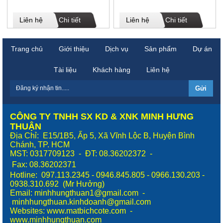
Liên hệ
Chi tiết
Liên hệ
Chi tiết
Trang chủ
Giới thiệu
Dịch vụ
Sản phẩm
Dự án
Tài liệu
Khách hàng
Liên hệ
CÔNG TY TNHH SX KD & XNK MINH HƯNG
THUẬN
Địa Chỉ: E15/1B5, Ấp 5, Xã Vĩnh Lộc B, Huyện Bình
Chánh, TP. HCM
MST: 0317709123 - ĐT: 08.36202372 -
Fax:
08.36202371
Hotline: 097.113.2345 - 0946.845.805 - 0966.130.203 -
0938.310.692 (Mr Hưởng)
Email: minhhungthuan1@gmail.com -
minhhungthuan.kinhdoanh@gmail.com
Websites:
www.matbichcote.com
-
www.minhhungthuan.com