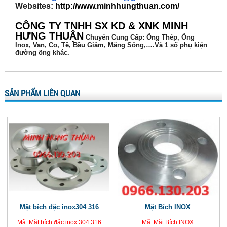
Websites:
http://www.minhhungthuan.com/
CÔNG TY TNHH SX KD & XNK MINH
HƯNG THUẬN
Chuyên
Cung Cấp: Ống Thép, Ống
Inox, Van, Co, Tê, Bầu Giảm, Măng Sông,….Và 1 số phụ kiện
đường ống khác.
SẢN PHẨM LIÊN QUAN
Mặt bích đặc inox304 316
Mặt Bích INOX
Mã: Mặt bích đặc inox 304 316
Mã: Mặt Bích INOX