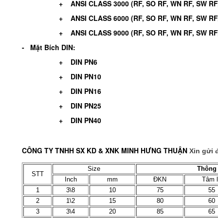
+ ANSI CLASS 3000 (RF, SO RF, WN RF, SW RF,.
+ ANSI CLASS 6000 (RF, SO RF, WN RF, SW RF,.
+ ANSI CLASS 9000 (RF, SO RF, WN RF, SW RF,.
- Mặt Bích DIN:
+ DIN PN6
+ DIN PN10
+ DIN PN16
+ DIN PN25
+ DIN PN40
CÔNG TY TNHH SX KD & XNK MINH HƯNG THUẬN
Xin gửi 
Size
Thông 
STT
Inch
mm
ĐKN
Tâm 
1
3\8
10
75
55
2
1\2
15
80
60
3
3\4
20
85
65