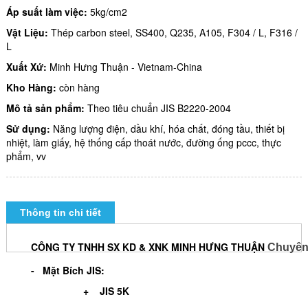
Áp suất làm việc:
5kg/cm2
Vật Liệu:
Thép carbon steel, SS400, Q235, A105, F304 / L, F316 /
L
Xuất Xứ:
Minh Hưng Thuận - Vietnam-China
Kho Hàng:
còn hàng
Mô tả sản phẩm:
Theo tiêu chuẩn JIS B2220-2004
Sử dụng:
Năng lượng điện, dầu khí, hóa chất, đóng tầu, thiết bị
nhiệt, làm giấy, hệ thống cấp thoát nước, đường ống pccc, thực
phẩm, vv
Thông tin chi tiết
CÔNG TY TNHH SX KD & XNK MINH HƯNG THUẬN
Chuyên 
- Mặt Bích JIS:
+ JIS 5K