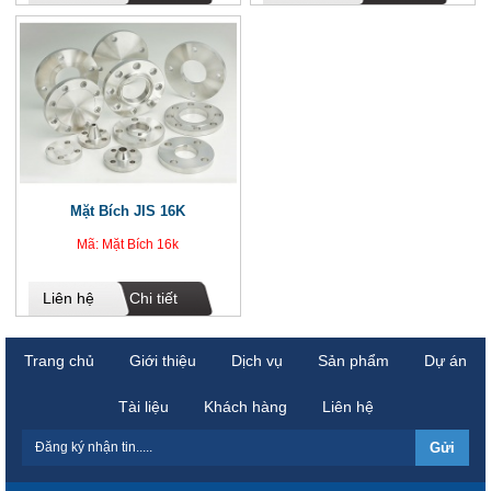
Mặt Bích JIS 16K
Mã: Mặt Bích 16k
Liên hệ
Chi tiết
Trang chủ
Giới thiệu
Dịch vụ
Sản phẩm
Dự án
Tài liệu
Khách hàng
Liên hệ