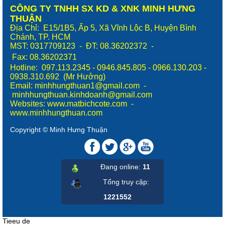
CÔNG TY TNHH SX KD & XNK MINH HƯNG
THUẬN
Địa Chỉ: E15/1B5, Ấp 5, Xã Vĩnh Lộc B, Huyện Bình
Chánh, TP. HCM
MST: 0317709123 - ĐT: 08.36202372 -
Fax:
08.36202371
Hotline: 097.113.2345 - 0946.845.805 - 0966.130.203 -
0938.310.692 (Mr Hưởng)
Email: minhhungthuan1@gmail.com -
minhhungthuan.kinhdoanh@gmail.com
Websites:
www.matbichcote.com
-
www.minhhungthuan.com
Copyright © Minh Hưng Thuận
Đang online:
11
Tổng truy cập
:
1221552
Tieeu de