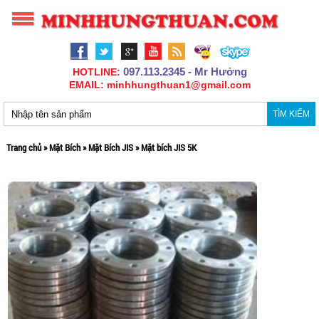
097.113.2345 - Mr Hưởng
HOTLINE:
EMAIL: minhhungthuan1@gmail.com
TÌM KIẾM
Trang chủ
»
Mặt Bích
»
Mặt Bích JIS
»
Mặt bích JIS 5K