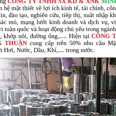
ống
CÔNG TY TNHH SX KD & XNK
MIN
 hệ mật thiết về lợi ích kinh tế, tài chính, cô
tin, đào tạo, nghiên cứu, tiếp thị, xuất nhập 
hác mỏ, mạng lưới kinh doanh và dịch vụ, vi
i toàn quốc và hoạt động chủ yếu trong ngàn
u, khớp nối, đường ống,..... Hiện tại
CÔNG T
G THUẬN
cung cấp trên 50% nhu cầu Mặt 
 Hơi, Nước, Dầu, Khí,.... trong nước.