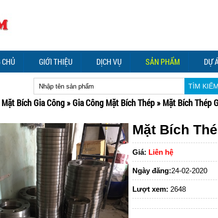
 CHỦ
GIỚI THIỆU
DỊCH VỤ
SẢN PHẨM
DỰ 
TÌM KIẾ
»
Mặt Bích Gia Công
»
Gia Công Mặt Bích Thép
»
Mặt Bích Thép 
Mặt Bích Th
Giá:
Liên hệ
Ngày đăng:
24-02-2020
Lượt xem:
2648