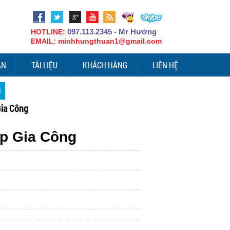
097.113.2345 - Mr Hưởng
HOTLINE:
EMAIL: minhhungthuan1@gmail.com
ÁN
TÀI LIỆU
KHÁCH HÀNG
LIÊN HỆ
M
Gia Công
ép Gia Công