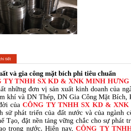
hi tiết
ất và gia công mặt bích phi tiêu chuẩn
 TY TNHH SX KD & XNK MINH HƯNG
ất những đơn vị sản xuất kinh doanh của n
m khí và
DN
Thép, DN Gia Công Mặt Bích, P
đời của
CÔNG TY TNHH SX KD & XNK
ch sử phát triển của đất nước và của ngành
ế Tạo, đặt nền tảng vững chắc cho sự phát t
ạo trong nước. Hiện nay,
CÔNG TY TNH