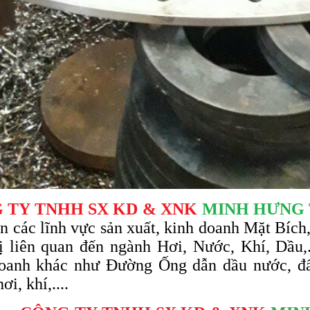
 TY TNHH SX KD & XNK
MINH HƯNG
ên các lĩnh vực sản xuất, kinh doanh Mặt Bích, 
bị liên quan đến ngành Hơi, Nước, Khí, Dầu,.
oanh khác như Đường Ống dẫn dầu nước, đấ
ơi, khí,....