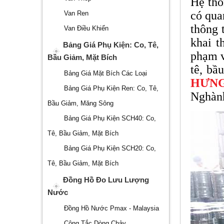
Hệ th
có quan
Van Ren
thông 
Van Điều Khiển
khai t
Bảng Giá Phụ Kiện: Co, Tê,
phạm v
Bầu Giảm, Mặt Bích
tê, bầ
Bảng Giá Mặt Bích Các Loại
HƯN
Bảng Giá Phụ Kiện Ren: Co, Tê,
Nghành
Bầu Giảm, Măng Sông
Bảng Giá Phụ Kiện SCH40: Co,
Tê, Bầu Giảm, Mặt Bích
Bảng Giá Phụ Kiện SCH20: Co,
Tê, Bầu Giảm, Mặt Bích
Đồng Hồ Đo Lưu Lượng
Nước
Đồng Hồ Nước Pmax - Malaysia
Công Tắc Dòng Chảy