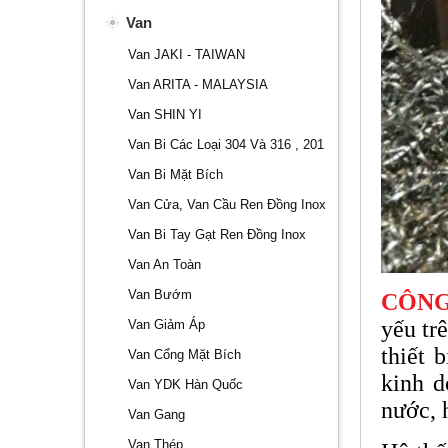
Van
Van JAKI - TAIWAN
Van ARITA - MALAYSIA
Van SHIN YI
Van Bi Các Loại 304 Và 316 , 201
Van Bi Mặt Bích
Van Cửa, Van Cầu Ren Đồng Inox
Van Bi Tay Gạt Ren Đồng Inox
Van An Toàn
Van Bướm
CÔNG
yếu tr
Van Giảm Áp
thiết 
Van Cổng Mặt Bích
kinh d
Van YDK Hàn Quốc
nước, h
Van Gang
Van Thép