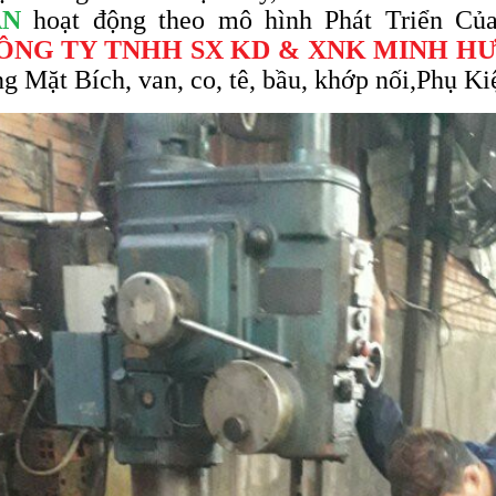
ẬN
hoạt động theo mô hình Phát Triển Củ
ÔNG TY TNHH SX KD & XNK MINH H
ng Mặt Bích, van, co, tê, bầu, khớp nối,Phụ Ki