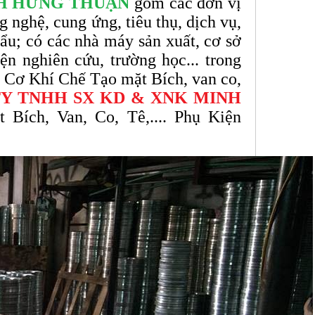
H HƯNG THUẬN
gồm các đơn vị
ng nghệ, cung ứng, tiêu thụ, dịch vụ,
khẩu; có các nhà máy sản xuất, cơ sở
ện nghiên cứu, trường học... trong
h Cơ Khí Chế Tạo mặt Bích, van co,
Y TNHH SX KD & XNK MINH
Bích, Van, Co, Tê,.... Phụ Kiện