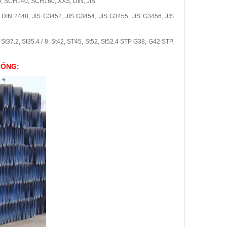
 SCH140, SCH160, XXS, DIN, JIS
IN 2448, JIS G3452, JIS G3454, JIS G3455, JIS G3456, JIS
t37.2, St35.4 / 8, St42, ST45, St52, St52.4 STP G38, G42 STP,
 ỐNG: