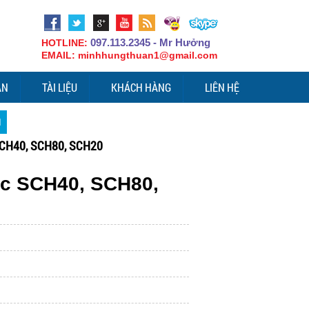
097.113.2345 - Mr Hưởng
HOTLINE:
EMAIL: minhhungthuan1@gmail.com
ÁN
TÀI LIỆU
KHÁCH HÀNG
LIÊN HỆ
M
SCH40, SCH80, SCH20
c SCH40, SCH80,