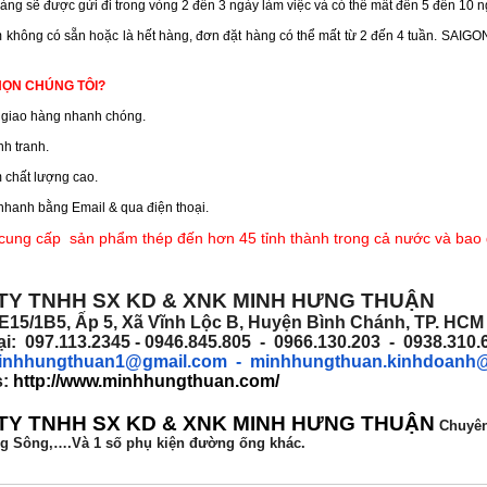
hàng sẽ được gửi đi trong vòng 2 đến 3 ngày làm việc và có thể mất đến 5 đến 10 
 không có sẵn hoặc là hết hàng, đơn đặt hàng có thể mất từ 2 đến 4 tuần. SAI
HỌN CHÚNG TÔI?
n giao hàng nhanh chóng.
nh tranh.
 chất lượng cao.
nhanh bằng Email & qua điện thoại.
 cung cấp sản phẩm thép đến hơn 45 tỉnh thành trong cả nước và ba
TY TNHH SX KD & XNK MINH HƯNG THUẬN
 E15/1B5, Ấp 5, Xã Vĩnh Lộc B, Huyện Bình Chánh, TP. HC
ại: 097.113.2345 - 0946.845.805 - 0966.130.203 - 0938.310
inhhungthuan1@gmail.com
- minhhungthuan.kinhdoanh
s:
http://www.minhhungthuan.com/
TY TNHH SX KD & XNK MINH HƯNG THUẬN
Chuyê
g Sông,….Và 1 số phụ kiện đường ống khác.