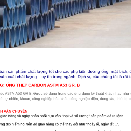
bán sản phẩm chất lượng tốt cho các phụ kiện đường ống, mặt bích, ố
sản xuất chất lượng – uy tín trong ngành. Dịch vụ của chúng tôi là rất t
NG:
ỐNG THÉP CARBON ASTM A53 GR. B
c ASTM A53 GR.B. Được sử dụng trong các ứng dụng kỹ thuật khác nhau như đư
đốt tự nhiên, khoan, công nghiệp hóa chất, công nghiệp điện, đóng tàu, thiết b
CH VẬN CHUYỂN:
n giao hàng và ngày phân phối dựa vào "loại và số lượng" sản phẩm đã ra lệnh.
ng dịp hiếm hoi tiến độ giao hàng có thể thay đổi như “ngày lễ, ngày tết…”.