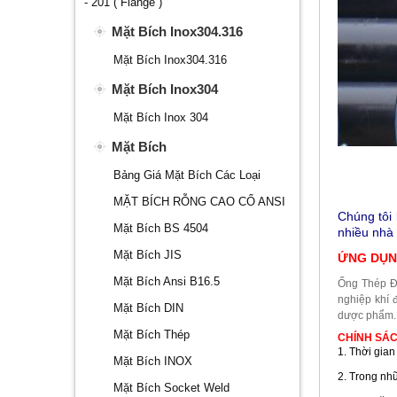
- 201 ( Flange )
Mặt Bích Inox304.316
Mặt Bích Inox304.316
Mặt Bích Inox304
Mặt Bích Inox 304
Mặt Bích
Bảng Giá Mặt Bích Các Loại
MẶT BÍCH RỖNG CAO CỔ ANSI
Chúng tôi 
Mặt Bích BS 4504
nhiều nhà 
Mặt Bích JIS
ỨNG DỤ
Mặt Bích Ansi B16.5
Ống Thép Đú
nghiệp khí 
Mặt Bích DIN
dược phẩm.
Mặt Bích Thép
CHÍNH SÁ
1. Thời gia
Mặt Bích INOX
2. Trong nhữ
Mặt Bích Socket Weld