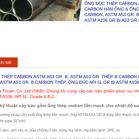
ỐNG ĐÚC THÉP CARBON AS
CARBON HÀN ỐNG & ỐNG,
CARBON, ASTM A53 GR. B
ASTM A106 GR.B/ A53 G
hi tiết
THÉP CARBON ASTM A53 GR. B, ASTM A53 GR. THÉP B CARBON 
ASTM A53 GR. B CARBON THÉP, ỐNG ĐÚC API 5L GR.B/ ASTM A10
 Thuan Co.,Ltd (SKB). Chúng tôi cung cấp các sản phẩm phục vụ ch
 A106, API 5L, Grade A,B,C.
 kỹ thuật này bao gồm ống thép carbon liền mạch cho nhiệt độ 
ương pháp sản xuất ống thép liền mạch, ống ASTM A53 GR.B thép liền mạch có th
ạnh pipe.SCH40
 đen, sơn véc ni, dầu chống rỉ sét, nóng mạ kẽm, mạ kẽm lạnh, 3PE, vv.