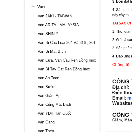
3. Đơn đặt 
Van
4. Sản phẩm
này xảy ra.
Van JAKI - TAIWAN
TẠI SAO C
Van ARITA - MALAYSIA
1. Thời gia
Van SHIN YI
2. Giá cả cạ
Van Bi Các Loại 304 Và 316 , 201
3. Sản phẩm
Van Bi Mặt Bích
4. Đáp ứng 
Van Cửa, Van Cầu Ren Đồng Inox
Chúng tôi
Van Bi Tay Gạt Ren Đồng Inox
Van An Toàn
CÔNG 
Van Bướm
Địa chỉ:
Điện tho
Van Giảm Áp
Email:
m
Website
Van Cổng Mặt Bích
Van YDK Hàn Quốc
CÔNG 
Giảm, Măn
Van Gang
Van Thép