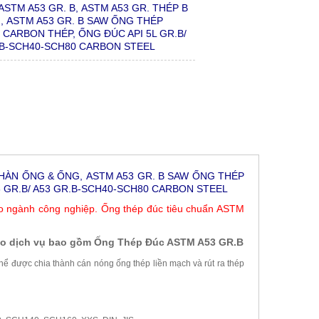
TM A53 GR. B, ASTM A53 GR. THÉP B
 ASTM A53 GR. B SAW ỐNG THÉP
 CARBON THÉP, ỐNG ĐÚC API 5L GR.B/
R.B-SCH40-SCH80 CARBON STEEL
HÀN ỐNG & ỐNG, ASTM A53 GR. B SAW ỐNG THÉP
6 GR.B/ A53 GR.B-SCH40-SCH80 CARBON STEEL
o ngành công nghiệp. Ống thép đúc tiêu chuẩn ASTM
cao dịch vụ bao gồm Ống Thép Đúc ASTM A53 GR.B
ể được chia thành cán nóng ống thép liền mạch và rút ra thép