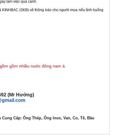
ngày làm việc quá cảnh.
GON KINHBAC (SKB) sẽ thông báo cho người mua nếu tình huống
o gồm gồm nhiều nước đông nam á.
M
.692 (Mr Hưởng)
@gmail.com
n
Cung Cấp: Ống Thép, Ống Inox, Van, Co, Tê, Bầu