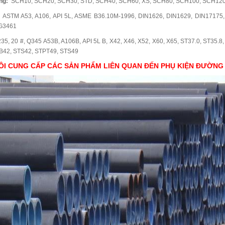
ng:
SCH10, SCH20, SCH30, STD, SCH40, SCH60, XS, SCH80, SCH100, SCH120,
:
ASTM A53, A106, API 5L, ASME B36.10M-1996, DIN1626, DIN1629, DIN17175, D
 G3461
5, 20 #, Q345 A53B, A106B, API 5L B, X42, X46, X52, X60, X65, ST37.0, ST35.8, S
B42, STS42, STPT49, STS49
ÔI CUNG CẤP CÁC SẢN PHẨM LIÊN QUAN ĐẾN PHỤ KIỆN ĐƯỜNG