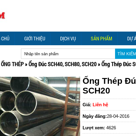
 CHỦ
GIỚI THIỆU
DỊCH VỤ
SẢN PHẨM
DỰ 
TÌM KIẾ
»
ỐNG THÉP
»
Ống Đúc SCH40, SCH80, SCH20
»
Ống Thép Đúc 
Ống Thép Đú
SCH20
Giá:
Liên hệ
Ngày đăng:
28-04-2016
Lượt xem:
4626