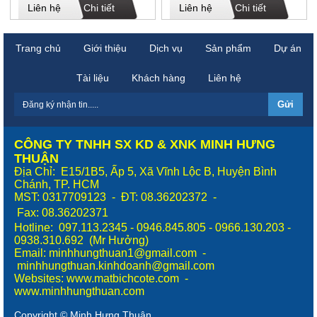
Liên hệ
Chi tiết
Liên hệ
Chi tiết
Trang chủ
Giới thiệu
Dịch vụ
Sản phẩm
Dự án
Tài liệu
Khách hàng
Liên hệ
CÔNG TY TNHH SX KD & XNK MINH HƯNG
THUẬN
Địa Chỉ: E15/1B5, Ấp 5, Xã Vĩnh Lộc B, Huyện Bình
Chánh, TP. HCM
MST: 0317709123 - ĐT: 08.36202372 -
Fax:
08.36202371
Hotline: 097.113.2345 - 0946.845.805 - 0966.130.203 -
0938.310.692 (Mr Hưởng)
Email: minhhungthuan1@gmail.com -
minhhungthuan.kinhdoanh@gmail.com
Websites:
www.matbichcote.com
-
www.minhhungthuan.com
Copyright © Minh Hưng Thuận