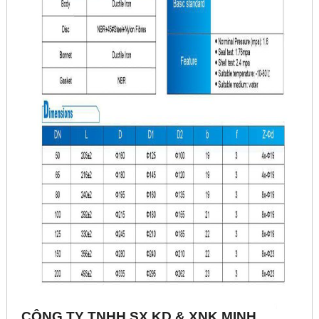
CÔNG TY TNHH SX KD & XNK MINH