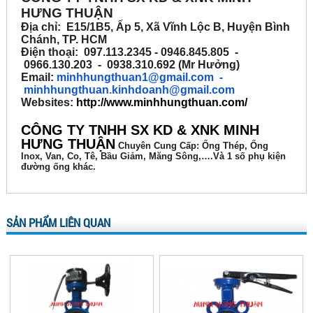
HƯNG THUẬN
Địa chỉ: E15/1B5, Ấp 5, Xã Vĩnh Lộc B, Huyện Bình
Chánh, TP. HCM
Điện thoại: 097.113.2345 - 0946.845.805 -
0966.130.203 - 0938.310.692 (Mr Hưởng)
Email:
minhhungthuan1@gmail.com
-
minhhungthuan.kinhdoanh@gmail.com
Websites:
http://www.minhhungthuan.com/
CÔNG TY TNHH SX KD & XNK MINH
HƯNG THUẬN
Chuyên
Cung Cấp: Ống Thép, Ống
Inox, Van, Co, Tê, Bầu Giảm, Măng Sông,….Và 1 số phụ kiện
đường ống khác.
SẢN PHẨM LIÊN QUAN