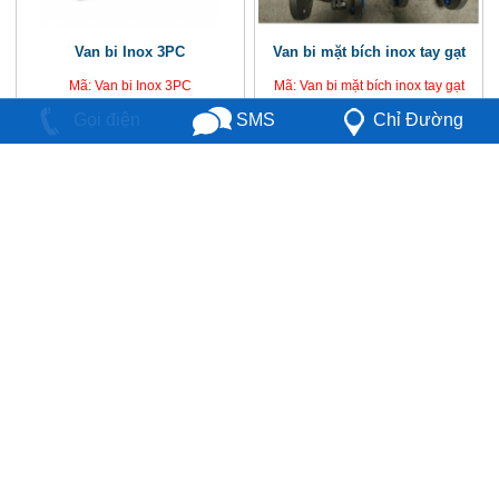
Van bi Inox 3PC
Van bi mặt bích inox tay gạt
Mã: Van bi Inox 3PC
Mã: Van bi mặt bích inox tay gạt
Chỉ Đường
SMS
Gọi điện
Liên hệ
Chi tiết
Liên hệ
Chi tiết
Trang chủ
Giới thiệu
Dịch vụ
Sản phẩm
Dự án
Tài liệu
Khách hàng
Liên hệ
CÔNG TY TNHH SX KD & XNK MINH HƯNG
THUẬN
Địa Chỉ: E15/1B5, Ấp 5, Xã Vĩnh Lộc B, Huyện Bình
Chánh, TP. HCM
MST: 0317709123 - ĐT: 08.36202372 -
Fax:
08.36202371
Hotline: 097.113.2345 - 0946.845.805 - 0966.130.203 -