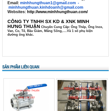
Email:
minhhungthuan1@gmail.com
-
minhhungthuan.kinhdoanh@gmail.com
Websites:
http://www.minhhungthuan.com/
CÔNG TY TNHH SX KD & XNK MINH
HƯNG THUẬN
Chuyên
Cung Cấp: Ống Thép, Ống Inox,
Van, Co, Tê, Bầu Giảm, Măng Sông,….Và 1 số phụ kiện
đường ống khác.
SẢN PHẨM LIÊN QUAN