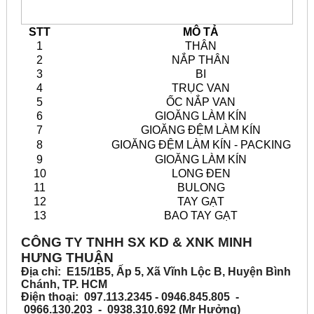
STT
MÔ TẢ
1
THÂN
2
NẮP THÂN
3
BI
4
TRỤC VAN
5
ỐC NẮP VAN
6
GIOĂNG LÀM KÍN
7
GIOĂNG ĐỆM LÀM KÍN
8
GIOĂNG ĐỆM LÀM KÍN -
PACKING
9
GIOĂNG LÀM KÍN
10
LONG ĐEN
11
BULONG
12
TAY GẠT
13
BAO TAY GẠT
CÔNG TY TNHH SX KD & XNK MINH
HƯNG THUẬN
Địa chỉ: E15/1B5, Ấp 5, Xã Vĩnh Lộc B, Huyện Bình
Chánh, TP. HCM
Điện thoại: 097.113.2345 - 0946.845.805 -
0966.130.203 - 0938.310.692 (Mr Hưởng)