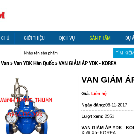
 CHỦ
GIỚI THIỆU
DỊCH VỤ
SẢN PHẨM
DỰ 
TÌM KIẾ
»
Van
»
Van YDK Hàn Quốc
»
VAN GIẢM ÁP YDK - KOREA
VAN GIẢM Á
Giá:
Liên hệ
Ngày đăng:
08-11-2017
Lượt xem:
2951
VAN GIẢM ÁP YDK - K
Xuất Xứ: KOREA