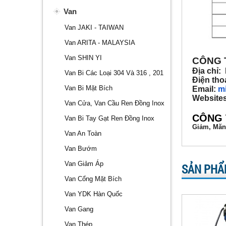
Van
Van JAKI - TAIWAN
Van ARITA - MALAYSIA
Van SHIN YI
CÔNG 
Địa chỉ:
Van Bi Các Loại 304 Và 316 , 201
Điện tho
Van Bi Mặt Bích
Email:
m
Website
Van Cửa, Van Cầu Ren Đồng Inox
CÔNG 
Van Bi Tay Gạt Ren Đồng Inox
Giảm, Măn
Van An Toàn
Van Bướm
Van Giảm Áp
SẢN PHẨ
Van Cổng Mặt Bích
Van YDK Hàn Quốc
Van Gang
Van Thép