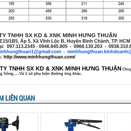
TY TNHH SX KD & XNK MINH HƯNG THUẬN
 E15/1B5, Ấp 5, Xã Vĩnh Lộc B, Huyện Bình Chánh, TP. HC
ại: 097.113.2345 - 0946.845.805 - 0966.130.203 - 0938.310
inhhungthuan1@gmail.com
- minhhungthuan.kinhdoanh
s:
http://www.minhhungthuan.com/
TY TNHH SX KD & XNK MINH HƯNG THUẬN
Chu
g Sông,….Và 1 số phụ kiện đường ống khác.
M LIÊN QUAN