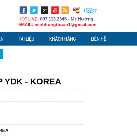
097.113.2345 - Mr Hưởng
HOTLINE:
EMAIL: minhhungthuan1@gmail.com
ÁN
TÀI LIỆU
KHÁCH HÀNG
LIÊN HỆ
M
P YDK - KOREA
OREA