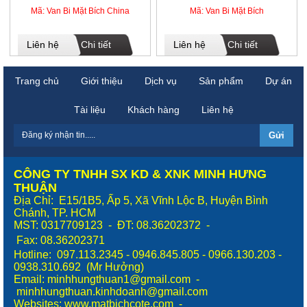
Mã: Van Bi Mặt Bích China
Mã: Van Bi Mặt Bích
Liên hệ
Chi tiết
Liên hệ
Chi tiết
Trang chủ
Giới thiệu
Dịch vụ
Sản phẩm
Dự án
Tài liệu
Khách hàng
Liên hệ
CÔNG TY TNHH SX KD & XNK MINH HƯNG
THUẬN
Địa Chỉ: E15/1B5, Ấp 5, Xã Vĩnh Lộc B, Huyện Bình
Chánh, TP. HCM
MST: 0317709123 - ĐT: 08.36202372 -
Fax:
08.36202371
Hotline: 097.113.2345 - 0946.845.805 - 0966.130.203 -
0938.310.692 (Mr Hưởng)
Email: minhhungthuan1@gmail.com -
minhhungthuan.kinhdoanh@gmail.com
Websites:
www.matbichcote.com
-