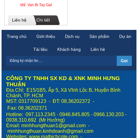
Mã: Van Bi Tay Gạt
Liên hệ
Chi tiết
Trang chủ
Giới thiệu
Dịch vụ
Sản phẩm
Dự án
Tài liệu
Khách hàng
Liên hệ
CÔNG TY TNHH SX KD & XNK MINH HƯNG
THUẬN
Địa Chỉ: E15/1B5, Ấp 5, Xã Vĩnh Lộc B, Huyện Bình
Chánh, TP. HCM
MST: 0317709123 - ĐT: 08.36202372 -
Fax:
08.36202371
Hotline: 097.113.2345 - 0946.845.805 - 0966.130.203 -
0938.310.692 (Mr Hưởng)
Email: minhhungthuan1@gmail.com -
minhhungthuan.kinhdoanh@gmail.com
Websites:
www.matbichcote.com
-