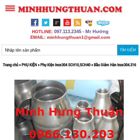
097.113.2345 - Mr Hưởng
HOTLINE:
EMAIL: minhhungthuan1@gmail.com
TÌM KIẾM
Trang chủ
»
PHỤ KIỆN
»
Phụ Kiện Inox304 SCH10,SCH40
»
Bầu Giảm Hàn Inox304.316