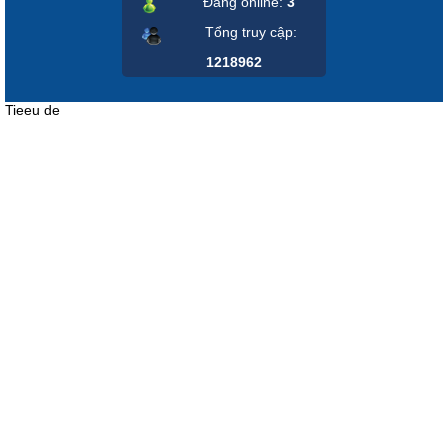
Đang online:
3
Tổng truy cập
:
1218962
Tieeu de