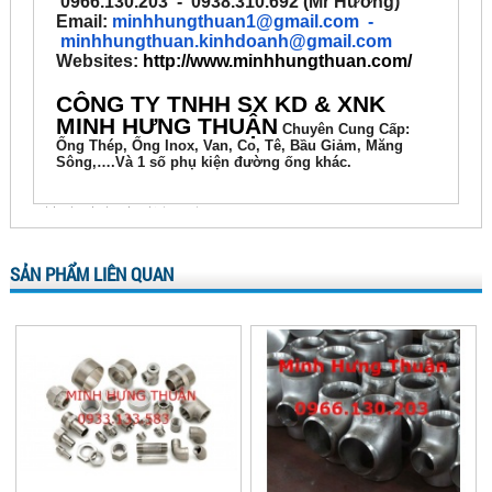
0966.130.203 - 0938.310.692 (Mr Hưởng)
Email:
minhhungthuan1@gmail.com
-
minhhungthuan.kinhdoanh@gmail.com
Websites:
http://www.minhhungthuan.com/
CÔNG TY TNHH SX KD & XNK
MINH HƯNG THUẬN
Chuyên
Cung Cấp:
Ống Thép, Ống Inox, Van, Co, Tê, Bầu Giảm, Măng
Sông,….Và 1 số phụ kiện đường ống khác.
xây nhà phần thô :
click tại đây
- giá thép xây dựng 2018:
báo giá thép xây dựng 2018
- khách sạn sài gòn :
http://khachsansaigon.com.vn/
Bạt Phủ Trùm Thùng Mui Xe Tải
bạt xe tải
| IQOS Việt Nam :
http://www.iqosvietnam.net/iqos/gia-thuoc-la-iqos.html
SẢN PHẨM LIÊN QUAN