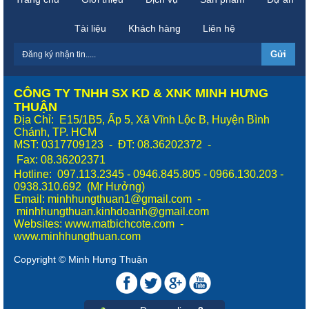
Tài liệu
Khách hàng
Liên hệ
CÔNG TY TNHH SX KD & XNK MINH HƯNG
THUẬN
Địa Chỉ: E15/1B5, Ấp 5, Xã Vĩnh Lộc B, Huyện Bình
Chánh, TP. HCM
MST: 0317709123 - ĐT: 08.36202372 -
Fax:
08.36202371
Hotline: 097.113.2345 - 0946.845.805 - 0966.130.203 -
0938.310.692 (Mr Hưởng)
Email: minhhungthuan1@gmail.com -
minhhungthuan.kinhdoanh@gmail.com
Websites:
www.matbichcote.com
-
www.minhhungthuan.com
Copyright © Minh Hưng Thuận