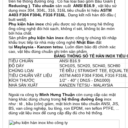
trên hệ thống đường ống . Có hai loại bao gồm Bầu Giảm
(
Reducing )
.
Tiêu chuẩn
sản xuất
ANSI B16.9
, vật liệu sử
dụng inox 304, 304L, 316, 316L tiêu chuẩn kí hiệu
ASTM
A403 F304 F304L F316 F316L
. Dạng kết nối hàn đối đầu (
butt weld).
Phụ kiện hàn inox
chủ yếu được sử dụng trong hệ thống
ống công nghệ đòi hỏi sạch, không rỉ sét, không bị ăn mòn
bởi hóa chất.
Sản phẩm
phụ kiện hàn inox
được công ty chúng tôi nhập
khẩu trực tiếp từ nhà máy công nghệ
Nhật Bản
đặt
tại
Maylaysia - Kanzen tetsu
. Luôn đảm bảo độ chính xác
cao, vật liệu đúng chuẩn ghi trên sản phẩm.
BẢNG THÔNG SỐ TÊ HÀN INOX TIÊU 
TIÊU CHUẨN
ANSI B16.9
ĐỘ DÀY
SCH10S, SCH20, SCH40, SCH80
CHỦNG LOẠI
TÊ ĐỀU ( STRAIGHT TEE, EQUAL TE
TIÊU CHUẨN VẬT LIỆU
ASTM A403 F304 F304L F316 F316L
KÍCH THƯỚC
1/2" - 40" ( DN15 - DN1000)
NHÀ SẢN XUẤT
KANZEN TETSU - MALAYSIA
Ngoài ra công ty
Minh Hưng Thuận
còn cung cấp các mặt
hàng khác dùng chung trong
hệ thống đường ống
inox
như : tê , bầu (côn) giảm, mặt bích inox tiêu chuẩn ANSI, JIS,
BS, van công nghiệp, bu lông, ron EPDM, ren teflon PTFE, ...
dùng vật liệu inox để cung cấp đầy đủ cho hệ thống.