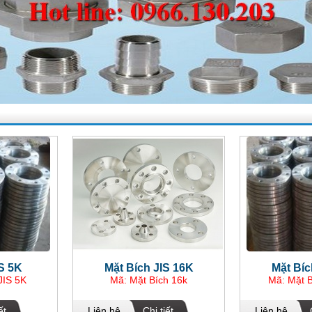
IS 5K
Mặt Bích JIS 16K
Mặt Bíc
JIS 5K
Mã: Mặt Bích 16k
Mã: Mặt B
ết
Liên hệ
Chi tiết
Liên hệ