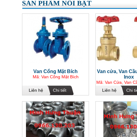
SẢN PHẨM NỔI BẬT
Van Cổng Mặt Bích
Van cửa, Van Cầ
Mã: Van Cổng Mặt Bích
Inox
Mã: Van Cửa, Van C
Liên hệ
Chi tiết
Liên hệ
Chi ti