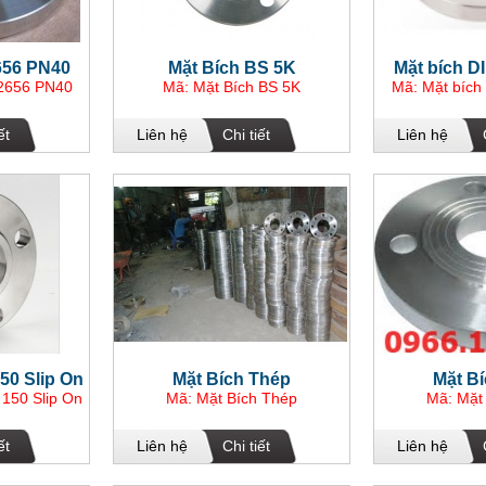
656 PN40
Mặt Bích BS 5K
Mặt bích D
 2656 PN40
Mã: Mặt Bích BS 5K
Mã: Mặt bích
ết
Liên hệ
Chi tiết
Liên hệ
150 Slip On
Mặt Bích Thép
Mặt B
 150 Slip On
Mã: Mặt Bích Thép
Mã: Mặt
ết
Liên hệ
Chi tiết
Liên hệ