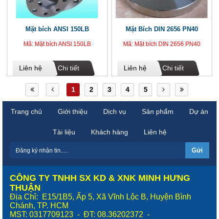
Mặt bích ANSI 150LB
Mặt Bích DIN 2656 PN40
Mã: Mặt bích ANSI 150LB
Mã: Mặt bích DIN 2656 PN40
Liên hệ
Chi tiết
Liên hệ
Chi tiết
1
2
3
4
5
Trang chủ
Giới thiệu
Dịch vụ
Sản phẩm
Dự án
Tài liệu
Khách hàng
Liên hệ
CÔNG TY TNHH SX KD & XNK MINH HƯNG
THUẬN
Địa Chỉ: E15/1B5, Ấp 5, Xã Vĩnh Lộc B, Huyện Bình
Chánh, TP. HCM
MST: 0317709123 - ĐT: 08.36202372 -